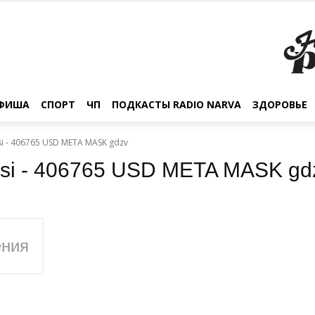
ФИША
СПОРТ
ЧП
ПОДКАСТЫ RADIO NARVA
ЗДОРОВЬЕ
i - 406765 USD META MASK gdzv
.si - 406765 USD META MASK gd
ения