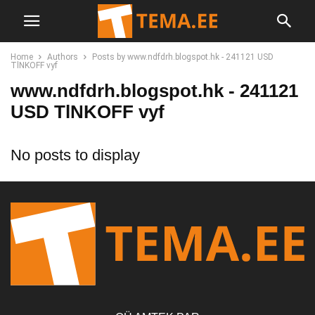
Home
Authors
Posts by www.ndfdrh.blogspot.hk - 241121 USD
TlNKOFF vyf
www.ndfdrh.blogspot.hk - 241121
USD TlNKOFF vyf
No posts to display