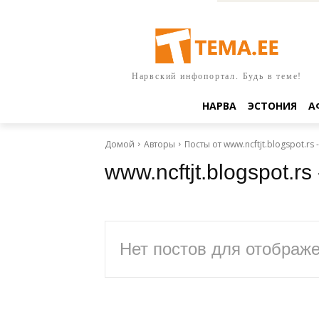
Нарвский инфопортал. Будь в теме!
НАРВА
ЭСТОНИЯ
А
Домой
Авторы
Посты от www.ncftjt.blogspot.rs
www.ncftjt.blogspot.r
Нет постов для отображ