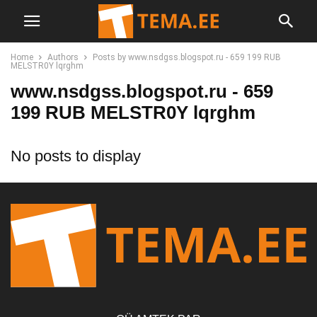
Home
Authors
Posts by www.nsdgss.blogspot.ru - 659 199 RUB
MELSTR0Y lqrghm
www.nsdgss.blogspot.ru - 659
199 RUB MELSTR0Y lqrghm
No posts to display