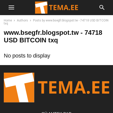
Home
Authors
Posts by www.bsegfr.blogspot.tw - 74718 USD BITCOIN
txq
www.bsegfr.blogspot.tw - 74718
USD BITCOIN txq
No posts to display