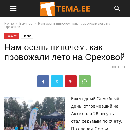
Home
Важное
Нам осень нипочем: как провожали лето на
Ореховой
Важное
Нарва
Нам осень нипочем: как
провожали лето на Ореховой
1031
Ежегодный Семейный
день, отгремевший на
Аккекюла 26 августа,
стал седьмым по счету.
По словам Софьи