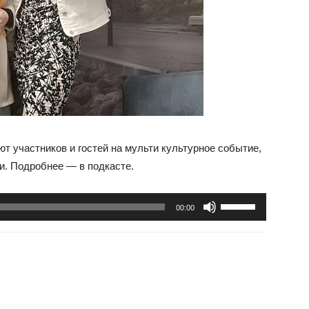
т участников и гостей на мульти культурное событие,
и. Подробнее — в подкасте.
Используйте
00:00
клавиши
вверх/
вниз,
чтобы
увеличить
или