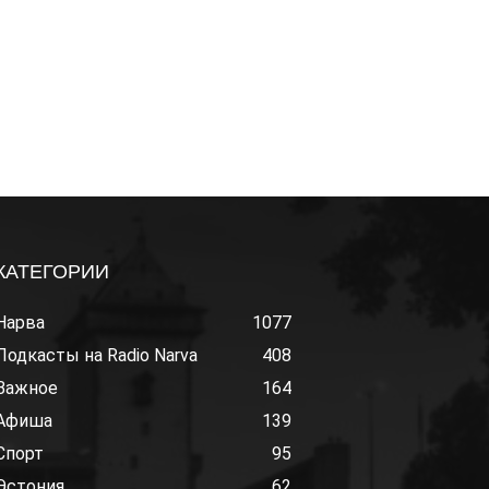
КАТЕГОРИИ
Нарва
1077
Подкасты на Radio Narva
408
Важное
164
Афиша
139
Спорт
95
Эстония
62