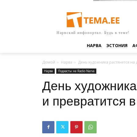
Нарвский инфопортал. Будь в теме!
НАРВА
ЭСТОНИЯ
А
Домой
Нарва
День художника растянется на д
Нарва
Подкасты на Radio Narva
День художника
и превратится в