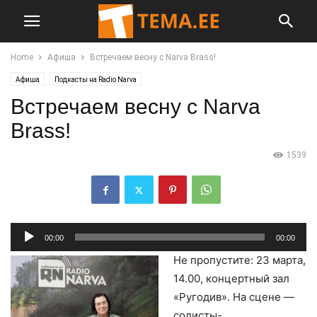
Home
Афиша
Встречаем весну с Narva Brass!
Афиша
Подкасты на Radio Narva
Встречаем весну с Narva
Brass!
1539
Аудиоплеер
00:00
00:00
Не пропустите: 23 марта,
14.00, концертный зал
«Ругодив». На сцене —
солисты-