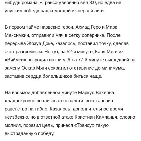
нибудь романа. «Транс» уверенно вел 3:0, но едва не
упустил победу над командой из первой лиги.
В первом тайме нарвские герои, Ахмад Геро и Марк
Максимкин, отправили мяч в сетку соперника. После
перерыва Жозуэ Доке, казалось, поставил точку, сделав
счет разгромным. Но тут, на 52-й минуте, Карл Мяги из
«Виймси» возродил интригу. А на 77-й минуте вышедший на
замену Оскар Мяги сократил отставание до минимума,
заставив сердца болельщиков биться чаще.
На восьмой добавленной минуте Маркус Вахерна
хладнокровно реализовал пенальти, восстановив
равенство на табло. Казалось, дополнительное время
неизбежно, но в ответной атаке Кристиан Кампанья, словно
молния, поразил цель, принеся «Трансу» такую
выстраданную победу.